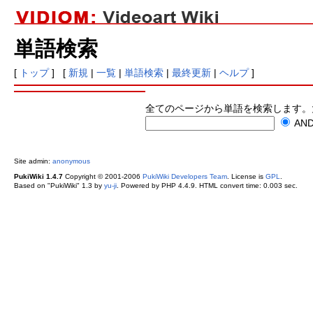
単語検索
[
トップ
] [
新規
|
一覧
|
単語検索
|
最終更新
|
ヘルプ
]
全てのページから単語を検索します。
AN
Site admin:
anonymous
PukiWiki 1.4.7
Copyright © 2001-2006
PukiWiki Developers Team
. License is
GPL
.
Based on "PukiWiki" 1.3 by
yu-ji
. Powered by PHP 4.4.9. HTML convert time: 0.003 sec.